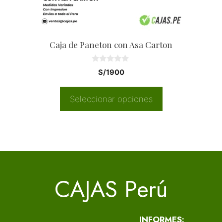
elegir
en
la
Caja de Paneton con Asa Carton
página
de
0
S/
1900
producto
d
e
5
Seleccionar opciones
CAJAS Perú
INFORMES: