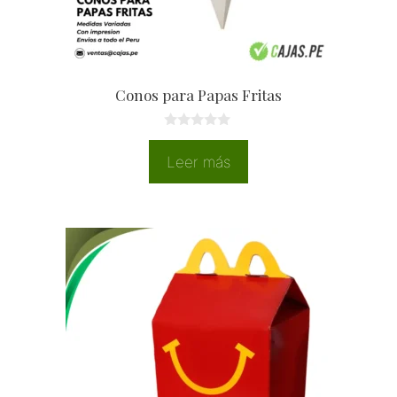
Conos para Papas Fritas
0
d
Leer más
e
5