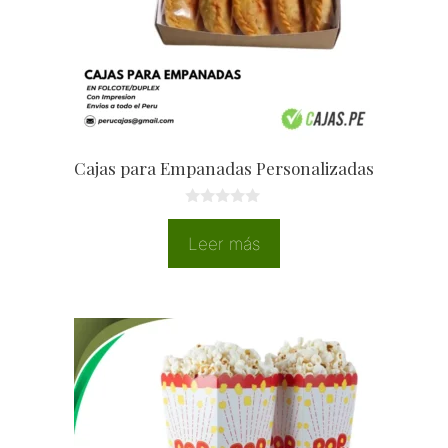
Cajas para Empanadas Personalizadas
0
d
Leer más
e
5