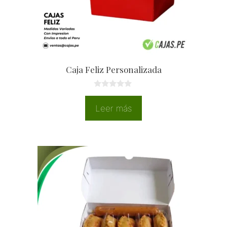
Caja Feliz Personalizada
0
d
Leer más
e
5