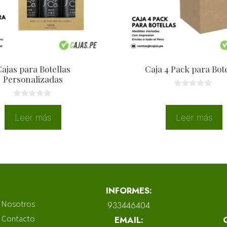
ajas para Botellas
Caja 4 Pack para Bot
Personalizadas
0
d
0
e
d
5
Leer más
Leer más
e
5
INFORMES:
Nosotros
933446404
Contacto
EMAIL: